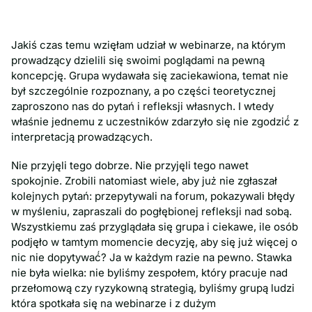
Jakiś czas temu wzięłam udział w webinarze, na którym
prowadzący dzielili się swoimi poglądami na pewną
koncepcję. Grupa wydawała się zaciekawiona, temat nie
był szczególnie rozpoznany, a po części teoretycznej
zaproszono nas do pytań i refleksji własnych. I wtedy
właśnie jednemu z uczestników zdarzyło się nie zgodzić́ z
interpretacją prowadzących.
Nie przyjęli tego dobrze. Nie przyjęli tego nawet
spokojnie. Zrobili natomiast wiele, aby już̇ nie zgłaszał
kolejnych pytań: przepytywali na forum, pokazywali błędy
w myśleniu, zapraszali do pogłębionej refleksji nad sobą.
Wszystkiemu zaś przyglądała się grupa i ciekawe, ile osób
podjęło w tamtym momencie decyzję, aby się już więcej o
nic nie dopytywać́? Ja w każdym razie na pewno. Stawka
nie była wielka: nie byliśmy zespołem, który pracuje nad
przełomową czy ryzykowną strategią, byliśmy grupą ludzi
która spotkała się na webinarze i z dużym