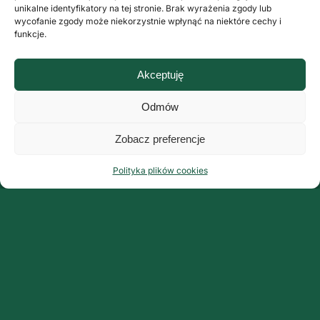
unikalne identyfikatory na tej stronie. Brak wyrażenia zgody lub
wycofanie zgody może niekorzystnie wpłynąć na niektóre cechy i
funkcje.
Akceptuję
Odmów
Zobacz preferencje
Polityka plików cookies
Organizator:
Grupa ArteMis Sp. z o.o.
ul. Fabryczna 9 lok. 3
00-446 Warszawa
www.grupaartemis.pl
I edycja