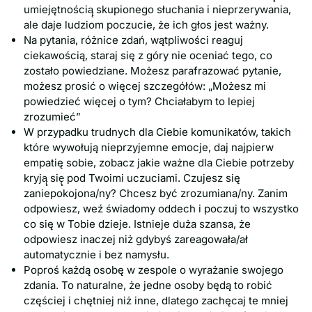
umiejętnością̨ skupionego słuchania i nieprzerywania,
ale daje ludziom poczucie, że ich głos jest ważny.
Na pytania, różnice zdań, wątpliwości reaguj
ciekawością, staraj się z góry nie oceniać tego, co
zostało powiedziane. Możesz parafrazować pytanie,
możesz prosić o więcej szczegółów: „Możesz mi
powiedzieć więcej o tym? Chciałabym to lepiej
zrozumieć”
W przypadku trudnych dla Ciebie komunikatów, takich
które wywołują nieprzyjemne emocje, daj najpierw
empatię sobie, zobacz jakie ważne dla Ciebie potrzeby
kryją̨ się̨ pod Twoimi uczuciami. Czujesz się
zaniepokojona/ny? Chcesz być zrozumiana/ny. Zanim
odpowiesz, weź świadomy oddech i poczuj to wszystko
co się w Tobie dzieje. Istnieje duża szansa, że
odpowiesz inaczej niż gdybyś zareagowała/ał
automatycznie i bez namysłu.
Poproś każdą osobę w zespole o wyrażanie swojego
zdania. To naturalne, że jedne osoby będą to robić
częściej i chętniej niż inne, dlatego zachęcaj te mniej