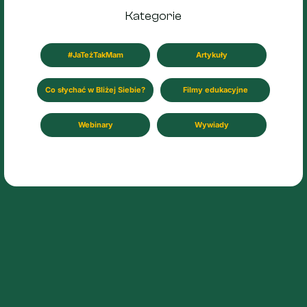
Kategorie
#JaTeżTakMam
Artykuły
Co słychać w Bliżej Siebie?
Filmy edukacyjne
Webinary
Wywiady