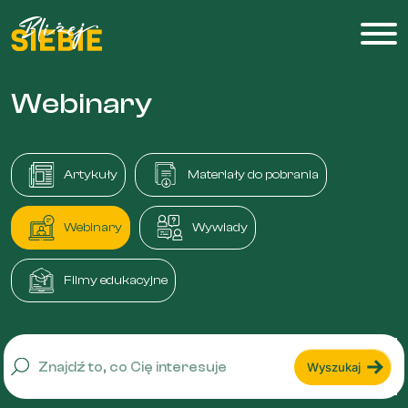
Webinary
Artykuły
Materiały do pobrania
Webinary
Wywiady
Filmy edukacyjne
Wyszukaj