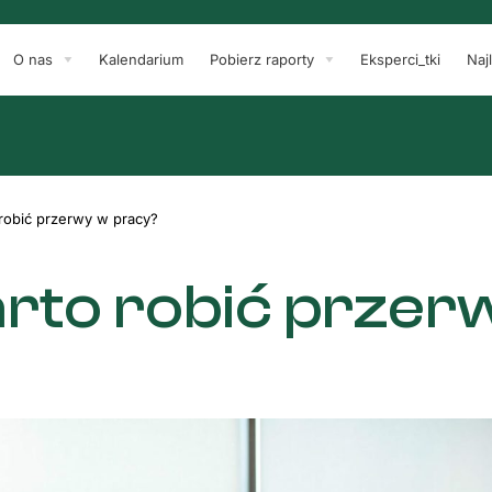
O nas
Kalendarium
Pobierz raporty
Eksperci_tki
Naj
robić przerwy w pracy?
rto robić przer