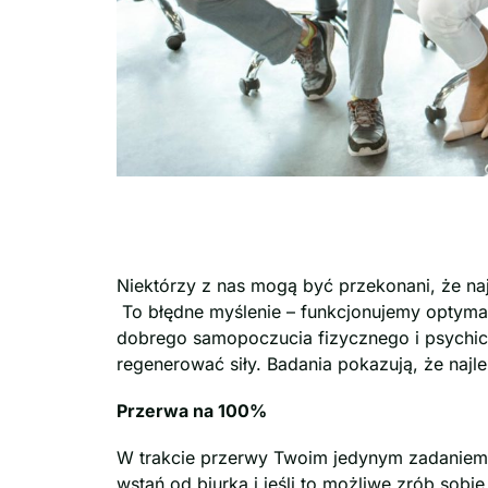
Niektórzy z nas mogą być przekonani, że na
To błędne myślenie – funkcjonujemy optymal
dobrego samopoczucia fizycznego i psychicz
regenerować siły. Badania pokazują, że najle
Przerwa na 100%
W trakcie przerwy Twoim jedynym zadaniem je
wstań od biurka i jeśli to możliwe zrób sobie