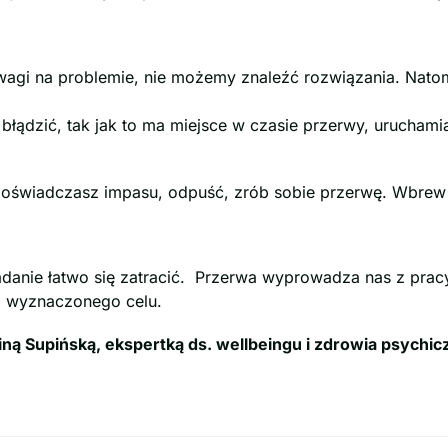
wagi na problemie, nie możemy znaleźć rozwiązania. Nato
dzić, tak jak to ma miejsce w czasie przerwy, uruchamia
m doświadczasz impasu, odpuść, zrób sobie przerwę. Wbrew
danie łatwo się zatracić. Przerwa wyprowadza nas z pracy
ji wyznaczonego celu.
ną Supińską, ekspertką ds. wellbeingu i zdrowia psychi