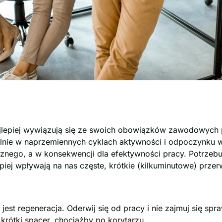
jlepiej wywiązują się ze swoich obowiązków zawodowych p
nie w naprzemiennych cyklach aktywności i odpoczynku w 
nego, a w konsekwencji dla efektywności pracy. Potrzebuj
piej wpływają na nas częste, krótkie (kilkuminutowe) przer
st regeneracja. Oderwij się od pracy i nie zajmuj się spr
 krótki spacer, chociażby po korytarzu.