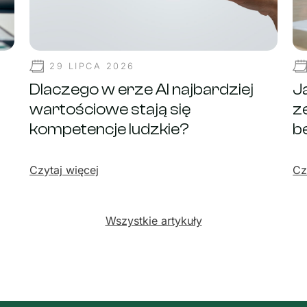
29 LIPCA 2026
Dlaczego w erze AI najbardziej
J
wartościowe stają się
ze
kompetencje ludzkie?
b
Czytaj więcej
Cz
Wszystkie artykuły