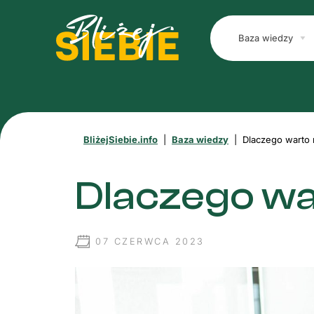
Baza wiedzy
BliżejSiebie.info
|
Baza wiedzy
|
Dlaczego warto 
Dlaczego wa
07 CZERWCA 2023