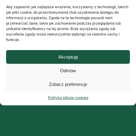
Aby zapewnić jak najlepsze wrażenia, korzystamy z technologii, takich
jak pliki cookie, do przechowywania i/lub uzyskiwania dostępu do
informacji o urządzeniu. Zgoda na te technologie pozwoli nam
przetwarzać dane, takie jak zachowanie podczas przeglądania lub
unikalne identyfikatory na tej stronie. Brak wyrażenia zgody lub
wycofanie zgody może niekorzystnie wpłynąć na niektóre cechy i
funkcje.
Akceptuję
Odmów
Zobacz preferencje
Polityka plików cookies
Organizator:
Grupa ArteMis Sp. z o.o.
ul. Fabryczna 9 lok. 3