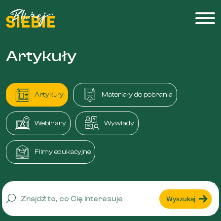
Artykuły
Artykuły
Materiały do pobrania
Webinary
Wywiady
Filmy edukacyjne
Wyszukaj