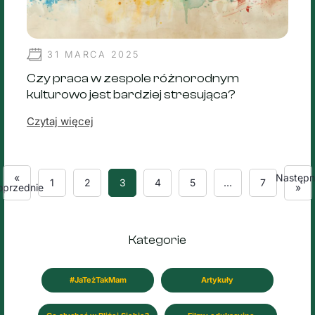
31 MARCA 2025
Czy praca w zespole różnorodnym
kulturowo jest bardziej stresująca?
Czytaj więcej
«
Następn
1
2
3
4
5
…
7
oprzednie
»
Kategorie
#JaTeżTakMam
Artykuły