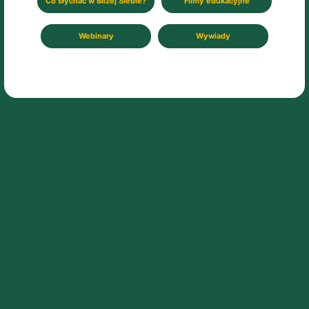
Co słychać w Bliżej Siebie?
Filmy edukacyjne
Webinary
Wywiady