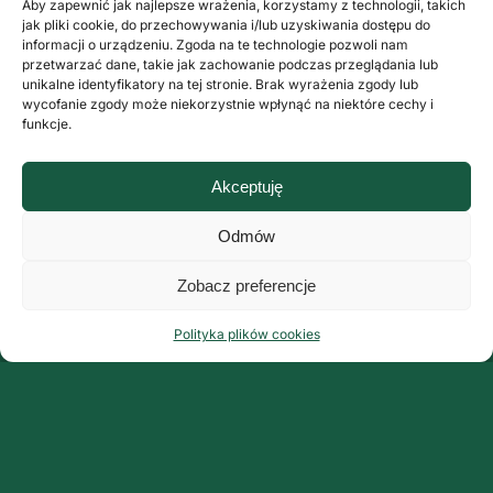
Aby zapewnić jak najlepsze wrażenia, korzystamy z technologii, takich
jak pliki cookie, do przechowywania i/lub uzyskiwania dostępu do
informacji o urządzeniu. Zgoda na te technologie pozwoli nam
przetwarzać dane, takie jak zachowanie podczas przeglądania lub
unikalne identyfikatory na tej stronie. Brak wyrażenia zgody lub
wycofanie zgody może niekorzystnie wpłynąć na niektóre cechy i
funkcje.
Akceptuję
Odmów
Zobacz preferencje
Polityka plików cookies
Organizator:
Grupa ArteMis Sp. z o.o.
ul. Fabryczna 9 lok. 3
00-446 Warszawa