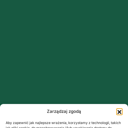
Zarządzaj zgodą
Aby zapewnić jak najlepsze wrażenia, korzystamy z technologii, takich
jak pliki cookie, do przechowywania i/lub uzyskiwania dostępu do