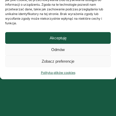
informacji o urządzeniu. Zgoda na te technologie pozwoli nam
przetwarzać dane, takie jak zachowanie podczas przeglądania lub
unikalne identyfikatory na tej stronie. Brak wyrażenia zgody lub
wycofanie zgody może niekorzystnie wpłynąć na niektóre cechy i
funkcje.
Akceptuję
Odmów
Zobacz preferencje
Polityka plików cookies
Organizator:
Grupa ArteMis Sp. z o.o.
ul. Fabryczna 9 lok. 3
00-446 Warszawa
www.grupaartemis.pl