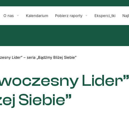
O nas
Kalendarium
Pobierz raporty
Eksperci_tki
Naj
esny Lider” – seria „Bądźmy Bliżej Siebie”
woczesny Lider” 
ej Siebie”