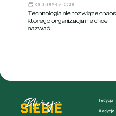
05 SIERPNIA 2026
Technologia nie rozwiąże chaos
którego organizacja nie chce
nazwać
I edycja
II edycja