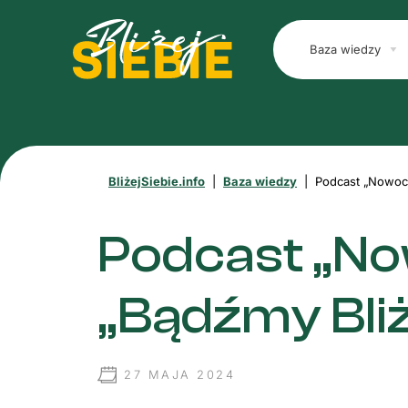
Baza wiedzy
BliżejSiebie.info
|
Baza wiedzy
|
Podcast „Nowocz
Podcast „No
„Bądźmy Bliż
27 MAJA 2024