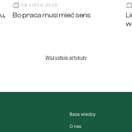
08 LIPCA 2026
u,
Bo praca musi mieć sens
L
w
Wszystkie artykuły
Baza wiedzy
O nas