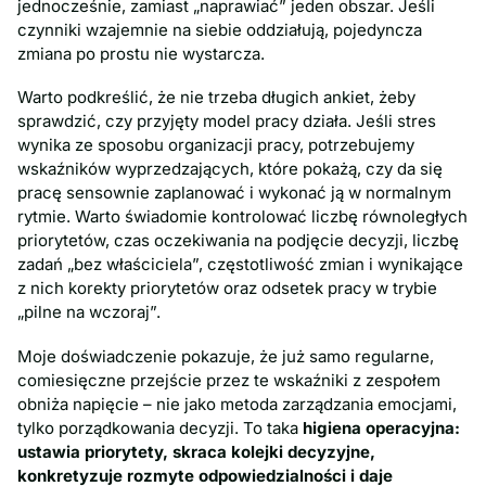
jednocześnie, zamiast „naprawiać” jeden obszar. Jeśli
czynniki wzajemnie na siebie oddziałują, pojedyncza
zmiana po prostu nie wystarcza.
Warto podkreślić, że nie trzeba długich ankiet, żeby
sprawdzić, czy przyjęty model pracy działa. Jeśli stres
wynika ze sposobu organizacji pracy, potrzebujemy
wskaźników wyprzedzających, które pokażą, czy da się
pracę sensownie zaplanować i wykonać ją w normalnym
rytmie. Warto świadomie kontrolować liczbę równoległych
priorytetów, czas oczekiwania na podjęcie decyzji, liczbę
zadań „bez właściciela”, częstotliwość zmian i wynikające
z nich korekty priorytetów oraz odsetek pracy w trybie
„pilne na wczoraj”.
Moje doświadczenie pokazuje, że już samo regularne,
comiesięczne przejście przez te wskaźniki z zespołem
obniża napięcie – nie jako metoda zarządzania emocjami,
tylko porządkowania decyzji. To taka
higiena operacyjna:
ustawia priorytety, skraca kolejki decyzyjne,
konkretyzuje rozmyte odpowiedzialności i daje