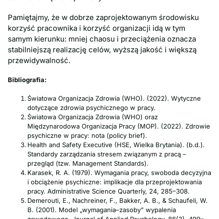
Pamiętajmy, że w dobrze zaprojektowanym środowisku
korzyść pracownika i korzyść organizacji idą w tym
samym kierunku: mniej chaosu i przeciążenia oznacza
stabilniejszą realizację celów, wyższą jakość i większą
przewidywalność.
Bibliografia:
Światowa Organizacja Zdrowia (WHO). (2022). Wytyczne
dotyczące zdrowia psychicznego w pracy.
Światowa Organizacja Zdrowia (WHO) oraz
Międzynarodowa Organizacja Pracy (MOP). (2022). Zdrowie
psychiczne w pracy: nota (policy brief).
Health and Safety Executive (HSE, Wielka Brytania). (b.d.).
Standardy zarządzania stresem związanym z pracą –
przegląd (tzw. Management Standards).
Karasek, R. A. (1979). Wymagania pracy, swoboda decyzyjna
i obciążenie psychiczne: implikacje dla przeprojektowania
pracy. Administrative Science Quarterly, 24, 285–308.
Demerouti, E., Nachreiner, F., Bakker, A. B., & Schaufeli, W.
B. (2001). Model „wymagania–zasoby” wypalenia
zawodowego. Journal of Applied Psychology, 86(3), 499–