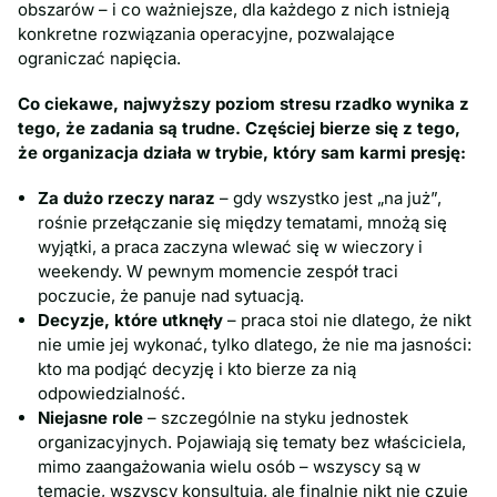
obszarów – i co ważniejsze, dla każdego z nich istnieją
konkretne rozwiązania operacyjne, pozwalające
ograniczać napięcia.
Co ciekawe, najwyższy poziom stresu rzadko wynika z
tego, że zadania są trudne. Częściej bierze się z tego,
że organizacja działa w trybie, który sam karmi presję:
Za dużo rzeczy naraz
– gdy wszystko jest „na już”,
rośnie przełączanie się między tematami, mnożą się
wyjątki, a praca zaczyna wlewać się w wieczory i
weekendy. W pewnym momencie zespół traci
poczucie, że panuje nad sytuacją.
Decyzje, które utknęły
– praca stoi nie dlatego, że nikt
nie umie jej wykonać, tylko dlatego, że nie ma jasności:
kto ma podjąć decyzję i kto bierze za nią
odpowiedzialność.
Niejasne role
– szczególnie na styku jednostek
organizacyjnych. Pojawiają się tematy bez właściciela,
mimo zaangażowania wielu osób – wszyscy są w
temacie, wszyscy konsultują, ale finalnie nikt nie czuje