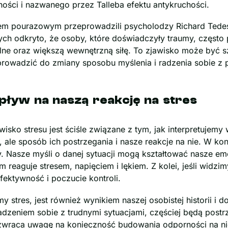
ości i nazwanego przez Talleba efektu antykruchości.
em pourazowym przeprowadzili psycholodzy Richard Tedesc
ch odkryto, że osoby, które doświadczyły traumy, często 
alne oraz większą wewnętrzną siłę. To zjawisko może być sz
rowadzić do zmiany sposobu myślenia i radzenia sobie z 
wpływ na naszą reakcję na stres
isko stresu jest ściśle związane z tym, jak interpretujem
 ale sposób ich postrzegania i nasze reakcje na nie. W k
ry. Nasze myśli o danej sytuacji mogą kształtować nasze emo
m reaguje stresem, napięciem i lękiem. Z kolei, jeśli widz
ektywność i poczucie kontroli.
y stres, jest również wynikiem naszej osobistej historii i
adzeniem sobie z trudnymi sytuacjami, częściej będą postr
 zwraca uwagę na konieczność budowania odporności na ni