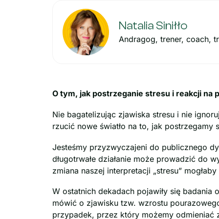
Natalia Siniłło
Andragog, trener, coach, t
O tym, jak postrzeganie stresu i reakcji 
Nie bagatelizując zjawiska stresu i nie ign
rzucić nowe światło na to, jak postrzegamy s
Jesteśmy przyzwyczajeni do publicznego dys
długotrwałe działanie może prowadzić do wy
zmiana naszej interpretacji „stresu” mogłaby
W ostatnich dekadach pojawiły się badania o
mówić o zjawisku tzw. wzrostu pourazowego
przypadek, przez który możemy odmieniać zj