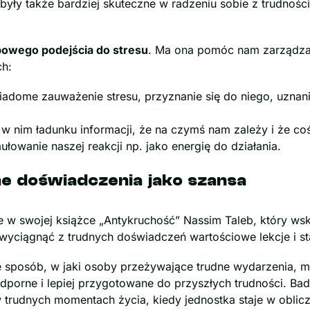
 były także bardziej skuteczne w radzeniu sobie z trudnoś
powego podejścia do stresu
. Ma ona pomóc nam zarządzać
ch:
iadome zauważenie stresu, przyznanie się do niego, uznan
w nim ładunku informacji, że na czymś nam zależy i że coś
ułowanie naszej reakcji np. jako energię do działania.
e doświadczenia jako szansa
 w swojej książce „Antykruchość” Nassim Taleb, który wska
yciągnąć z trudnych doświadczeń wartościowe lekcje i stają
 sposób, w jaki osoby przeżywające trudne wydarzenia, mo
odporne i lepiej przygotowane do przyszłych trudności. 
 trudnych momentach życia, kiedy jednostka staje w oblicz