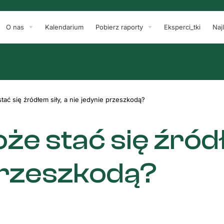
O nas
Kalendarium
Pobierz raporty
Eksperci_tki
Naj
tać się źródłem siły, a nie jedynie przeszkodą?
że stać się źródł
 przeszkodą?