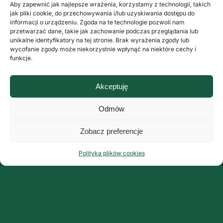
Aby zapewnić jak najlepsze wrażenia, korzystamy z technologii, takich
jak pliki cookie, do przechowywania i/lub uzyskiwania dostępu do
informacji o urządzeniu. Zgoda na te technologie pozwoli nam
przetwarzać dane, takie jak zachowanie podczas przeglądania lub
unikalne identyfikatory na tej stronie. Brak wyrażenia zgody lub
wycofanie zgody może niekorzystnie wpłynąć na niektóre cechy i
funkcje.
Akceptuję
Odmów
Zobacz preferencje
Polityka plików cookies
Organizator:
Grupa ArteMis Sp. z o.o.
ul. Fabryczna 9 lok. 3
00-446 Warszawa