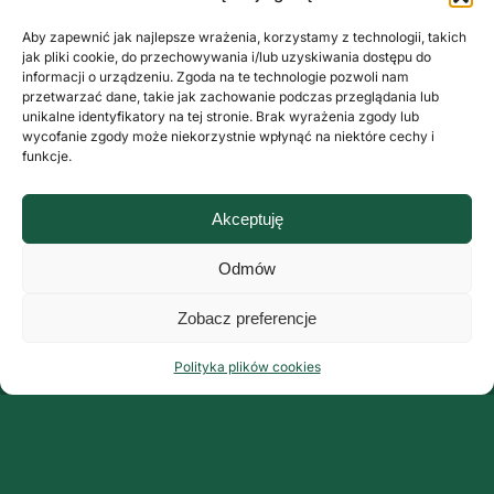
Aby zapewnić jak najlepsze wrażenia, korzystamy z technologii, takich
jak pliki cookie, do przechowywania i/lub uzyskiwania dostępu do
informacji o urządzeniu. Zgoda na te technologie pozwoli nam
przetwarzać dane, takie jak zachowanie podczas przeglądania lub
unikalne identyfikatory na tej stronie. Brak wyrażenia zgody lub
wycofanie zgody może niekorzystnie wpłynąć na niektóre cechy i
funkcje.
Akceptuję
Odmów
Zobacz preferencje
Polityka plików cookies
Organizator:
Grupa ArteMis Sp. z o.o.
ul. Fabryczna 9 lok. 3