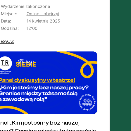
Wydarzenie zakończone
Miejsce:
Online – obejrzyj
Data:
14 kwietnia 2025
Godzina:
12:00
OBACZ
nel „Kim jesteśmy bez naszej