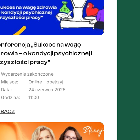
nferencja „Sukces na wagę
rowia – o kondycji psychicznej i
zyszłości pracy”
Wydarzenie zakończone
Miejsce:
Online – obejrzyj
Data:
24 czerwca 2025
Godzina:
11:00
OBACZ