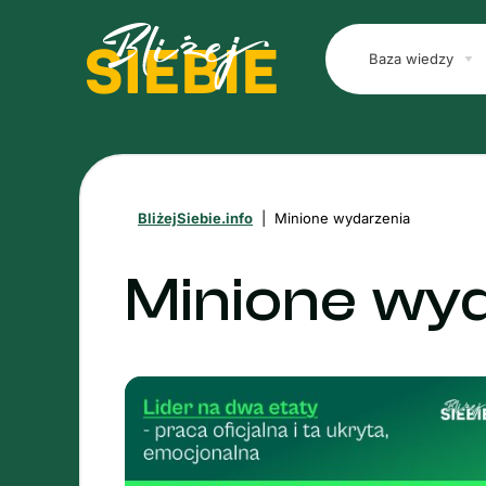
Baza wiedzy
BliżejSiebie.info
|
Minione wydarzenia
Minione wy