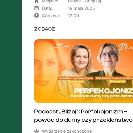
Miejsce:
Online – obejrzyj
Data:
19 maja 2025
Godzina:
12:00
ZOBACZ
Podcast „Bliżej”: Perfekcjonizm –
powód do dumy czy przekleństw
Wydarzenie zakończone