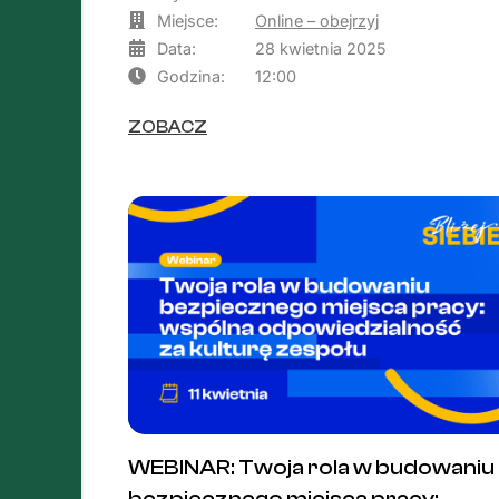
Miejsce:
Online – obejrzyj
Data:
28 kwietnia 2025
Godzina:
12:00
ZOBACZ
WEBINAR: Twoja rola w budowaniu