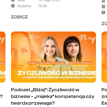
Godzina:
12:00
ZOBACZ
Z
Podcast „Bliżej”: Życzliwość w
Po
o?
biznesie – „miękka” kompetencja czy
zm
twarda przewaga?
Ex