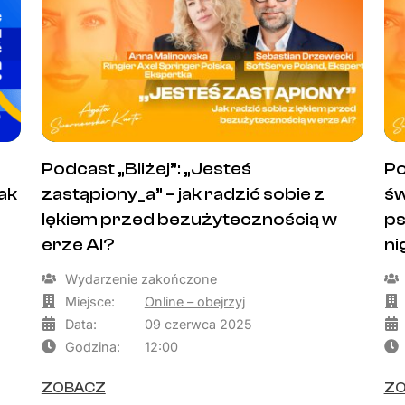
Podcast „Bliżej”: „Jesteś
Po
ak
zastąpiony_a” – jak radzić sobie z
św
lękiem przed bezużytecznością w
ps
erze AI?
ni
Wydarzenie zakończone
Miejsce:
Online – obejrzyj
Data:
09 czerwca 2025
Godzina:
12:00
ZOBACZ
Z