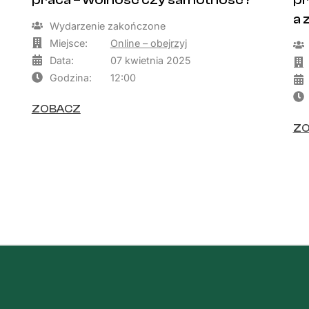
praca – wolność czy samotność?
pr
a 
Wydarzenie zakończone
Miejsce:
Online – obejrzyj
Data:
07 kwietnia 2025
Godzina:
12:00
ZOBACZ
Z