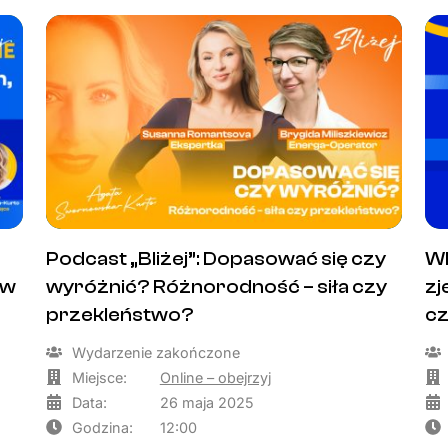
Podcast „Bliżej”: Dopasować się czy
WE
 w
wyróżnić? Różnorodność – siła czy
zj
przekleństwo?
cz
Wydarzenie zakończone
Miejsce:
Online – obejrzyj
Data:
26 maja 2025
Godzina:
12:00