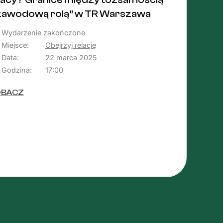
acy? Granice między tożsamością
zawodową rolą” w TR Warszawa
Wydarzenie zakończone
Miejsce:
Obejrzyj relację
Data:
22 marca 2025
Godzina:
17:00
OBACZ