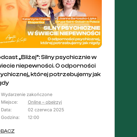
dcast „Bliżej”: Silny psychicznie w
iecie niepewności. O odporności
ychicznej, której potrzebujemy jak
gdy
Wydarzenie zakończone
Miejsce:
Online – obejrzyj
Data:
02 czerwca 2025
Godzina:
12:00
OBACZ