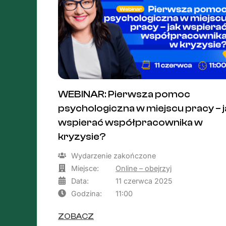
WEBINAR: Pierwsza pomoc
psychologiczna w miejscu pracy – j
wspierać współpracownika w
kryzysie?
Wydarzenie zakończone
Miejsce:
Online – obejrzyj
Data:
11 czerwca 2025
Godzina:
11:00
ZOBACZ