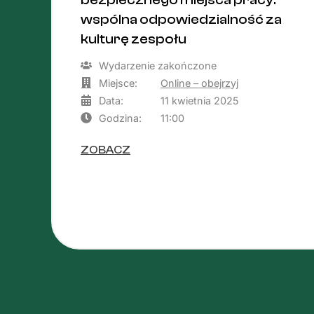
bezpiecznego miejsca pracy:
wspólna odpowiedzialność za
kulturę zespołu
Wydarzenie zakończone
Miejsce:
Online – obejrzyj
Data:
11 kwietnia 2025
Godzina:
11:00
ZOBACZ