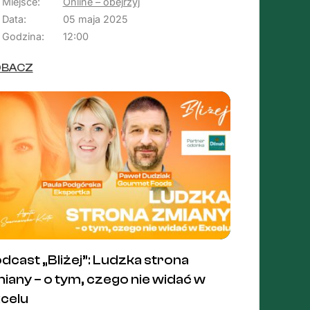
Miejsce:
Online – obejrzyj
Data:
05 maja 2025
Godzina:
12:00
OBACZ
dcast „Bliżej”: Ludzka strona
iany – o tym, czego nie widać w
celu