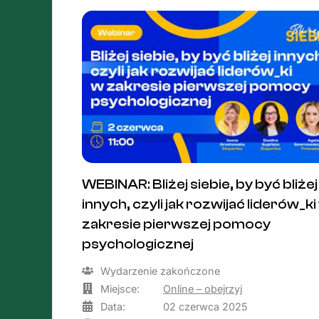
WEBINAR: Bliżej siebie, by być bliżej
innych, czyli jak rozwijać liderów_ki
zakresie pierwszej pomocy
psychologicznej
Wydarzenie zakończone
Miejsce:
Online – obejrzyj
Data:
02 czerwca 2025