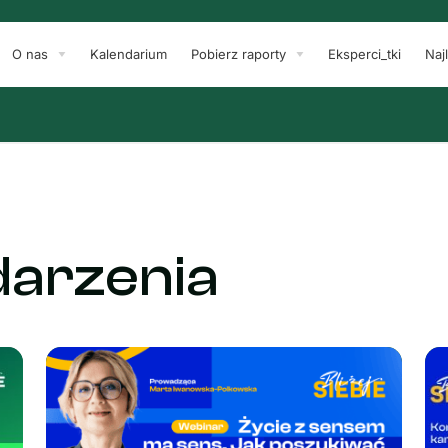
O nas
Kalendarium
Pobierz raporty
Eksperci_tki
Naj
darzenia