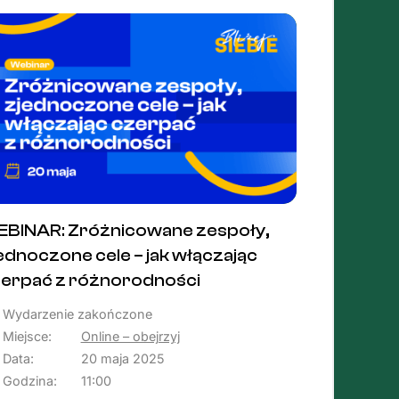
BINAR: Zróżnicowane zespoły,
ednoczone cele – jak włączając
erpać z różnorodności
Wydarzenie zakończone
Miejsce:
Online – obejrzyj
Data:
20 maja 2025
Godzina:
11:00