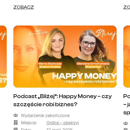
ZOBACZ
Z
Podcast „Bliżej”: Happy Money – czy
Po
szczęście robi biznes?
– 
s
Wydarzenie zakończone
Miejsce:
Online – obejrzyj
Data:
12 maja 2025