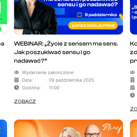
ca
WEBINAR: „Życie z sensem ma sens.
Ko
Jak poszukiwać sensu i go
zd
nadawać?”
pr
Wydarzenie zakończone
Data:
09 października 2025
Godzina:
11:00
ZOBACZ
Z