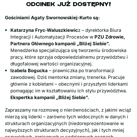
ODCINEK JUŻ DOSTĘPNY!
Gościniami Agaty Swornowskiej-Kurto są:
Katarzyna Fryc‑Waluszkiewic
z – dyrektorka Biura
Integracji i Automatyzacji Procesów w
PZU Zdrowie,
Partnera Głównego kampanii „Bliżej Siebie”.
Menedżerka specjalizująca się tworzeniu środowiska
pracy, które sprzyja odpowiedzialnemu przywództwu i
długofalowej wartości organizacyjnej.
Izabela Bogucka
– prawniczka po transformacji
zawodowej. Dziś mentorka zmiany, trenerka. Pracuje
głównie z kobietami – obecnymi i przyszłymi liderkami
pomagając im w kształtowaniu ich stylu przywództwa.
Ekspertka kampanii „Bliżej Siebie”.
Zapraszamy na rozmowę o nierównościach, z jakimi wciąż
mierzą się liderki – zarówno tych widocznych w danych i
strukturach organizacyjnych (niedoreprezentowanie w
najwyższych strukturach decyzyjnych), jak i tych mniej
oczywistych, zapisanych w codziennych ocenach,