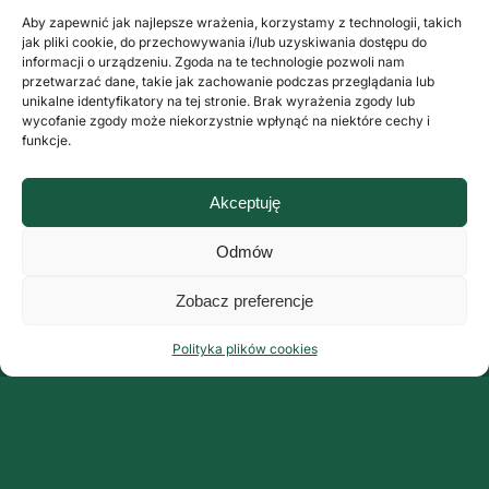
Aby zapewnić jak najlepsze wrażenia, korzystamy z technologii, takich
jak pliki cookie, do przechowywania i/lub uzyskiwania dostępu do
informacji o urządzeniu. Zgoda na te technologie pozwoli nam
przetwarzać dane, takie jak zachowanie podczas przeglądania lub
unikalne identyfikatory na tej stronie. Brak wyrażenia zgody lub
wycofanie zgody może niekorzystnie wpłynąć na niektóre cechy i
funkcje.
Akceptuję
Odmów
Zobacz preferencje
Polityka plików cookies
Organizator:
Grupa ArteMis Sp. z o.o.
ul. Fabryczna 9 lok. 3
00-446 Warszawa