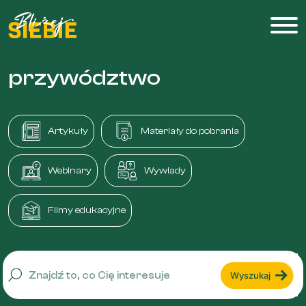
przywództwo
Artykuły
Materiały do pobrania
Webinary
Wywiady
Filmy edukacyjne
Wyszukaj