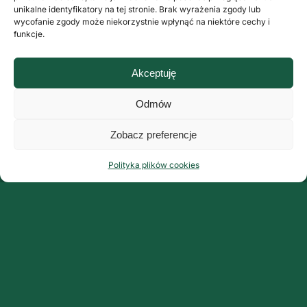
unikalne identyfikatory na tej stronie. Brak wyrażenia zgody lub
wycofanie zgody może niekorzystnie wpłynąć na niektóre cechy i
funkcje.
Akceptuję
Odmów
Zobacz preferencje
Polityka plików cookies
Organizator:
Grupa ArteMis Sp. z o.o.
ul. Fabryczna 9 lok. 3
00-446 Warszawa
www.grupaartemis.pl
I edycja