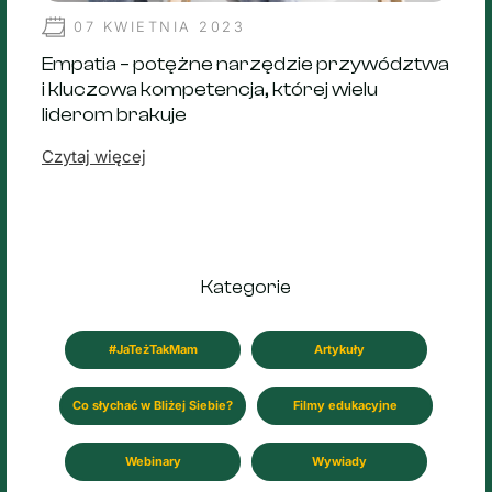
07 KWIETNIA 2023
Empatia – potężne narzędzie przywództwa
i kluczowa kompetencja, której wielu
liderom brakuje
Czytaj więcej
Kategorie
#JaTeżTakMam
Artykuły
Co słychać w Bliżej Siebie?
Filmy edukacyjne
Webinary
Wywiady