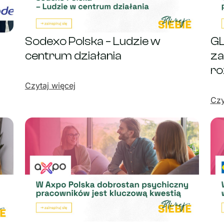
Sodexo Polska – Ludzie w
GL
centrum działania
za
ro
Czytaj więcej
Czy