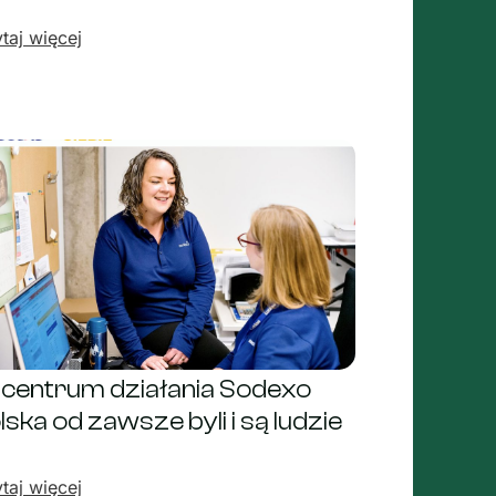
taj więcej
centrum działania Sodexo
lska od zawsze byli i są ludzie
taj więcej