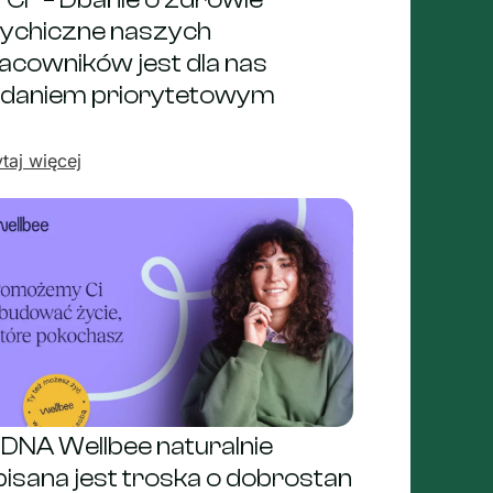
CF – Dbanie o zdrowie
ychiczne naszych
acowników jest dla nas
daniem priorytetowym
taj więcej
DNA Wellbee naturalnie
isana jest troska o dobrostan