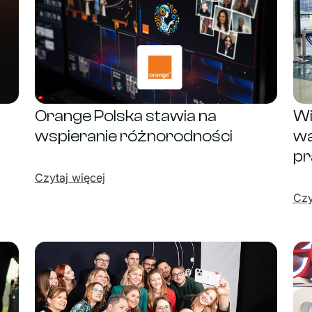
Orange Polska stawia na
Wi
wspieranie różnorodności
wa
pr
Czytaj więcej
Czy