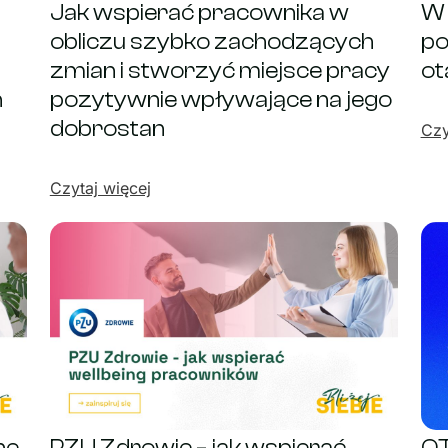
Jak wspierać pracownika w
W 
obliczu szybko zachodzących
po
zmian i stworzyć miejsce pracy
ot
n
pozytywnie wpływające na jego
dobrostan
Czy
Czytaj więcej